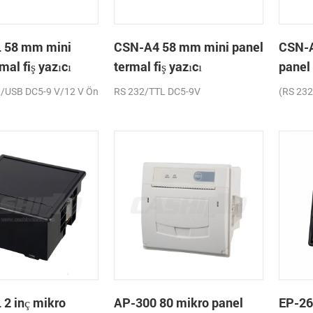
 58 mm mini
CSN-A4 58 mm mini panel
CSN-A
mal fiş yazıcı
termal fiş yazıcı
panel 
/USB DC5-9 V/12 V Ön
RS 232/TTL DC5-9V
(RS 23
2 inç mikro
AP-300 80 mikro panel
EP-26