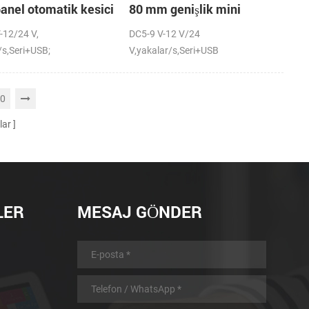
panel otomatik kesici
80 mm genişlik mini
l yazıcı bağlama
paneli termal yazıcı
-12/24 V,
DC5-9 V-12 V/24
/s,Seri+USB;
V,yakalar/s,Seri+USB
0
lar
LER
MESAJ GÖNDER