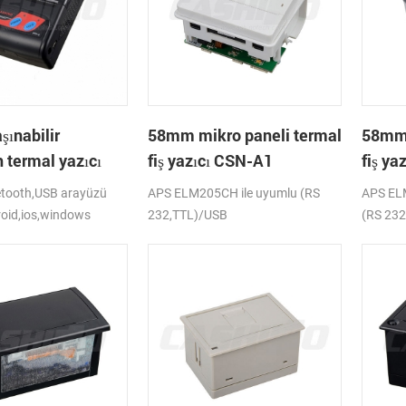
şınabilir
58mm mikro paneli termal
58mm 
 termal yazıcı
fiş yazıcı CSN-A1
fiş y
etooth,USB arayüzü
APS ELM205CH ile uyumlu (RS
APS EL
roid,ios,windows
232,TTL)/USB
(RS 23