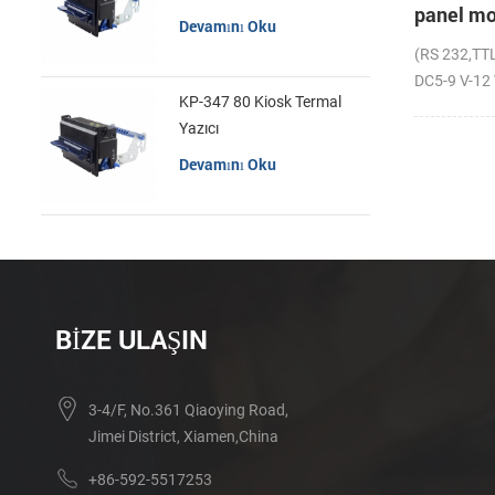
panel mo
Devamını Oku
yazıcı
(RS 232,TTL
DC5-9 V-12 
KP-347 80 Kiosk Termal
Yazıcı
Devamını Oku
BIZE ULAŞIN
3-4/F, No.361 Qiaoying Road,
Jimei District, Xiamen,China
+86-592-5517253