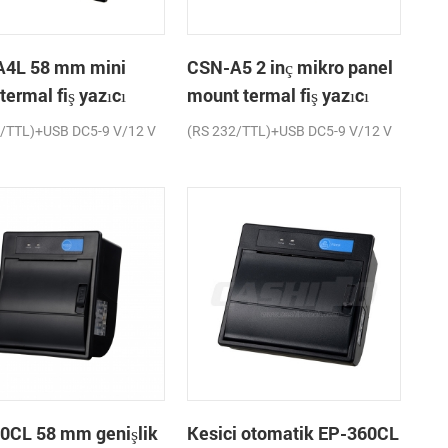
4L 58 mm mini
CSN-A5 2 inç mikro panel
termal fiş yazıcı
mount termal fiş yazıcı
2/TTL)+USB DC5-9 V/12 V
(RS 232/TTL)+USB DC5-9 V/12 V
0CL 58 mm genişlik
Kesici otomatik EP-360CL