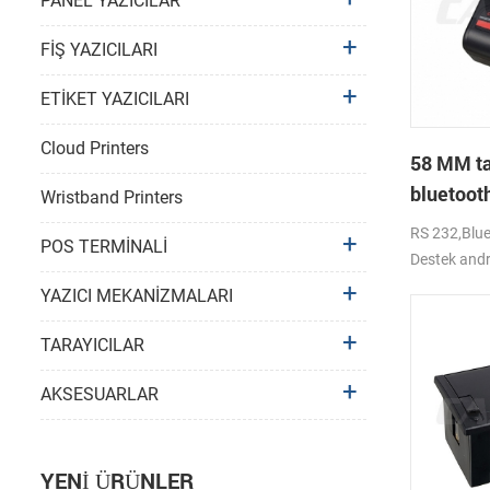
PANEL YAZICILAR
FİŞ YAZICILARI
ETİKET YAZICILARI
Cloud Printers
58 MM ta
bluetooth
Wristband Printers
PTP-II
RS 232,Blu
POS TERMİNALİ
Destek and
YAZICI MEKANİZMALARI
TARAYICILAR
AKSESUARLAR
YENI ÜRÜNLER