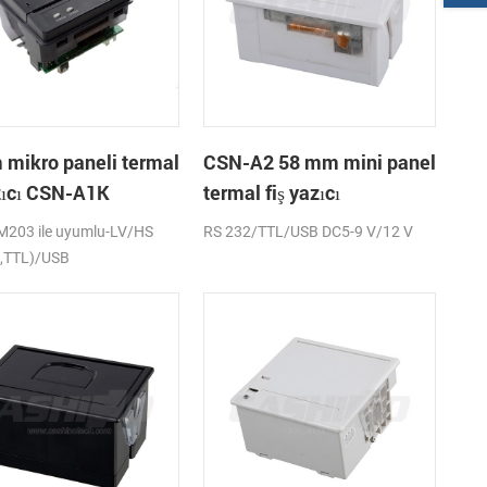
mikro paneli termal
CSN-A2 58 mm mini panel
azıcı CSN-A1K
termal fiş yazıcı
M203 ile uyumlu-LV/HS
RS 232/TTL/USB DC5-9 V/12 V
2,TTL)/USB