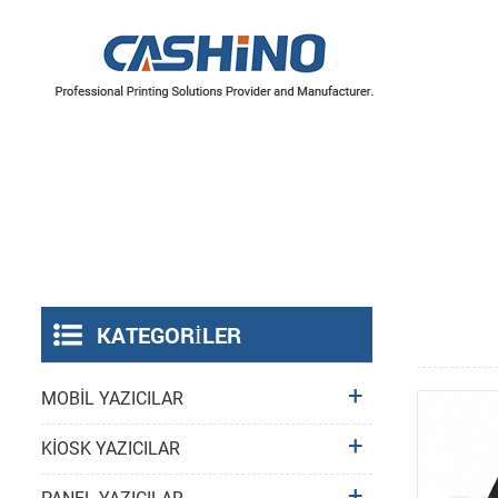
YAZICI MEKANİZMALARI
Termal Yazıcı Mekanizmaları
Etiket Yazıcı Mekanizmaları
KATEGORILER
MOBİL YAZICILAR
KİOSK YAZICILAR