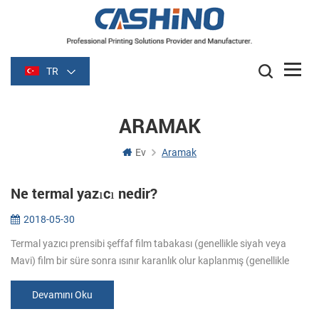
TR
ARAMAK
Ev
Aramak
Ne termal yazıcı nedir?
2018-05-30
Termal yazıcı prensibi şeffaf film tabakası (genellikle siyah veya
Mavi) film bir süre sonra ısınır karanlık olur kaplanmış (genellikle
kağıt) soluk malzemedir. Resim ısıtma oluşturduğu kimyasal reaks...
Devamını Oku