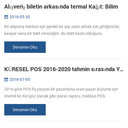
Alışveriş biletin arkasında termal Kağıt: Bilim
2018-05-30
Bir alışveriş merkezi için gerekli bir şey satın almak için gittiğinizde,
kasiyer sana bir bilet vereceğim. Bu bilet baskı olduğunu
düşündünüz mü? Genellikle baskı bakın, kağıdın özel alana transfer
m...
Devamını Oku
KÜRESEL POS 2016-2020 tahmin sırasında YAZICI PAZARI GİRİŞİ
2018-07-05
2016 göre POS fiş yazıcısı bir pazarlama aracı pazar büyüme için
önemli bir itici güç olacak gibi, pazar raporu, makbuz POS.
Perakende ve ağırlama sektörlerinde tüketiciler için kişiselleştirilmiş
ve ...
Devamını Oku