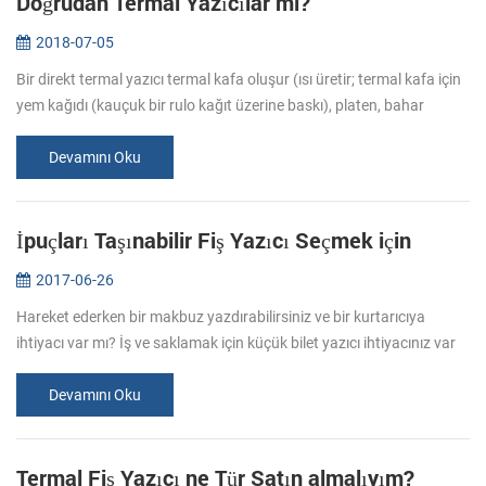
Doğrudan Termal Yazıcılar mi?
2018-07-05
Bir direkt termal yazıcı termal kafa oluşur (ısı üretir; termal kafa için
yem kağıdı (kauçuk bir rulo kağıt üzerine baskı), platen, bahar
(basınç uygular, thermosensitive kağıt temas için neden) ve ku...
Devamını Oku
İpuçları Taşınabilir Fiş Yazıcı Seçmek için
2017-06-26
Hareket ederken bir makbuz yazdırabilirsiniz ve bir kurtarıcıya
ihtiyacı var mı? İş ve saklamak için küçük bilet yazıcı ihtiyacınız var
mı? İş seyahati yukarıdaki durumlarda daha bağımsız yapmak için
...
Devamını Oku
Termal Fiş Yazıcı ne Tür Satın almalıyım?