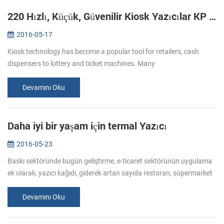
220 Hızlı, Küçük, Güvenilir Kiosk Yazıcılar KP YENİ Başlat:
2016-05-17
Kiosk technology has become a popular tool for retailers, cash
dispensers to lottery and ticket machines. Many
telecommunications providers and other organizations that hope to
make their customers’ e...
Devamını Oku
Daha iyi bir yaşam için termal Yazıcı
2016-05-23
Baskı sektöründe bugün geliştirme, e-ticaret sektörünün uygulama
ek olarak, yazıcı kağıdı, giderek artan sayıda restoran, süpermarket
taşındı. Kullanıcılar ve tüketiciler için aynı zamanda kolaylık ge...
Devamını Oku