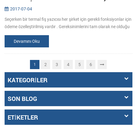
2017-07-04
Seçerken bir termal fiş yazıcısı her şirket için gerekli fonksiyonlar için
ödeme özelleştirilmiş vardır . Gereksinimlerini tam olarak ne olduğu
belli bu yüzden satın almadan önce, emin olun. 1. Ne yaz...
Devamını Oku
2
3
4
5
6
1
KATEGORILER
SON BLOG
ETIKETLER