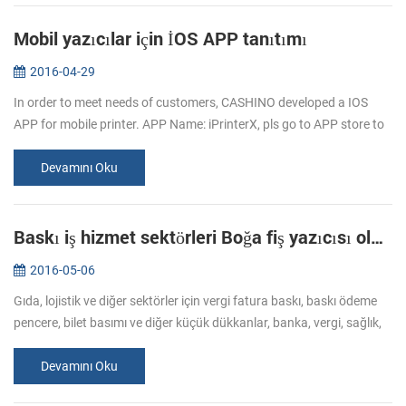
Mobil yazıcılar için İOS APP tanıtımı
2016-04-29
In order to meet needs of customers, CASHINO developed a IOS
APP for mobile printer. APP Name: iPrinterX, pls go to APP store to
download. APP Operations Guide: 1.Download APP from APP
store. 2.Click ...
Devamını Oku
Baskı iş hizmet sektörleri Boğa fiş yazıcısı olan talep arttı
2016-05-06
Gıda, lojistik ve diğer sektörler için vergi fatura baskı, baskı ödeme
pencere, bilet basımı ve diğer küçük dükkanlar, banka, vergi, sağlık,
bilet baskı iş daha olmuştur. Çeşitli sektörlerde kredi kar...
Devamını Oku