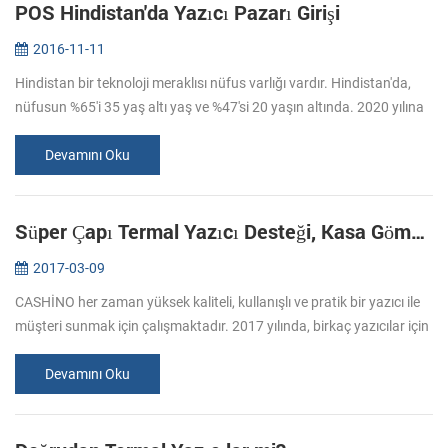
POS Hindistan'da Yazıcı Pazarı Girişi
2016-11-11
Hindistan bir teknoloji meraklısı nüfus varlığı vardır. Hindistan'da,
nüfusun %65'i 35 yaş altı yaş ve %47'si 20 yaşın altında. 2020 yılına
kadar, Hint nüfusunun yaş ortalaması 29 yıl olacak. Bu demog...
Devamını Oku
Süper Çapı Termal Yazıcı Desteği, Kasa Gömülü
2017-03-09
CASHİNO her zaman yüksek kaliteli, kullanışlı ve pratik bir yazıcı ile
müşteri sunmak için çalışmaktadır. 2017 yılında, birkaç yazıcılar için
devam edeceğiz, bize dikkat ediniz. Mart ayında,-260 bu yı...
Devamını Oku