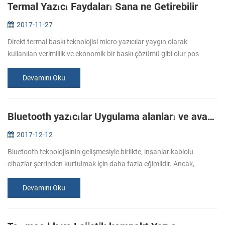
Termal Yazıcı Faydaları Sana ne Getirebilir
2017-11-27
Direkt termal baskı teknolojisi micro yazıcılar yaygın olarak
kullanılan verimlilik ve ekonomik bir baskı çözümü gibi olur pos
fatura yazıcı mobil yazıcı ve kiosk yazıcı vb. Günlük yaşam ve iş
bizim b...
Devamını Oku
Bluetooth yazıcılar Uygulama alanları ve avantajları
2017-12-12
Bluetooth teknolojisinin gelişmesiyle birlikte, insanlar kablolu
cihazlar şerrinden kurtulmak için daha fazla eğimlidir. Ancak,
nedeniyle hacim etkisi için, yalnızca yazıcı iyi bir çözüm yok.
Büyüyen ...
Devamını Oku