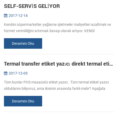
SELF-SERVİS GELİYOR
2017-12-14
Kendini süpermarketler yağlama işletmeler maliyetleri azaltmak ve
hizmet verimliliğini artırmak Savaşı olarak artıyor. KENDİ
AVANTAJLARI - SERVİCEİCE 1. Perakendeci fayda azaltılmış işçilik
maliyetler...
Devamını Oku
Termal transfer etiket yazıcı direkt termal etiket yazıcı arasında farklı ne
2017-12-05
Tüm bunlar POS masaüstü etiket yazıcı . Tüm termal etiket yazıcı
olduklarını biliyoruz, ama ikisinin arasında farklı mıdır? Aşağıda
başlangıç olarak alalım. Termal transfer etiket yazıcı Yazdırırken m...
Devamını Oku