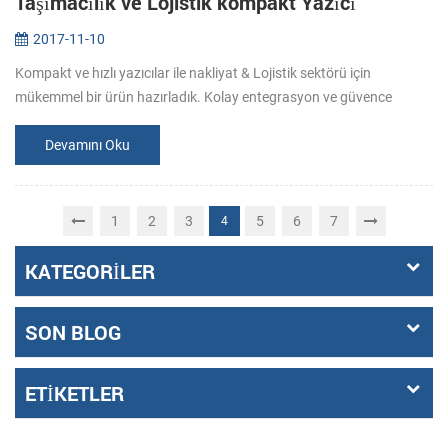
Taşımacılık ve Lojistik kompakt Yazıcı
2017-11-10
Kompakt ve hızlı yazıcılar ile nakliyat & Lojistik sektörü için
mükemmel bir ürün hazırladık. Kolay entegrasyon ve güvence
uyumluluk sağlamak için uluslararası ödeme standartlara dayalı
yazıcılar ...
Devamını Oku
1
2
3
5
6
7
4
KATEGORILER
SON BLOG
ETIKETLER