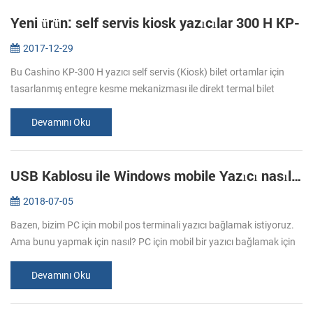
Yeni ürün: self servis kiosk yazıcılar 300 H KP-
2017-12-29
Bu Cashino KP-300 H yazıcı self servis (Kiosk) bilet ortamlar için
tasarlanmış entegre kesme mekanizması ile direkt termal bilet
yazıcısı. KP-300 H bu yerleştirebileceğiniz 150 mm kağıt rulo çapı ve
y...
Devamını Oku
USB Kablosu ile Windows mobile Yazıcı nasıl yüklenir
2018-07-05
Bazen, bizim PC için mobil pos terminali yazıcı bağlamak istiyoruz.
Ama bunu yapmak için nasıl? PC için mobil bir yazıcı bağlamak için
en yaygın yolu, USB kablosu, hemen yazdırmaya başlayabilirsiniz
s...
Devamını Oku