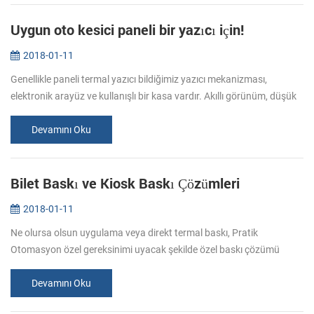
Uygun oto kesici paneli bir yazıcı için!
2018-01-11
Genellikle paneli termal yazıcı bildiğimiz yazıcı mekanizması,
elektronik arayüz ve kullanışlı bir kasa vardır. Akıllı görünüm, düşük
gürültü baskı, farklı arayüzleri, isteğe bağlı ve kolay ekipman he...
Devamını Oku
Bilet Baskı ve Kiosk Baskı Çözümleri
2018-01-11
Ne olursa olsun uygulama veya direkt termal baskı, Pratik
Otomasyon özel gereksinimi uyacak şekilde özel baskı çözümü
sunabilirsiniz. Stadyumlar havaalanları, sinemalar, su parkları,
müzeleri, yüksek ...
Devamını Oku