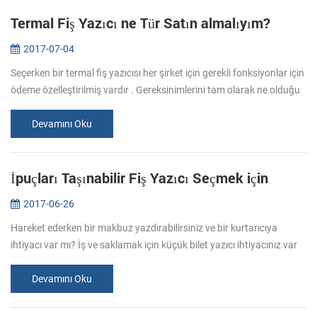
Termal Fiş Yazıcı ne Tür Satın almalıyım?
2017-07-04
Seçerken bir termal fiş yazıcısı her şirket için gerekli fonksiyonlar için
ödeme özelleştirilmiş vardır . Gereksinimlerini tam olarak ne olduğu
belli bu yüzden satın almadan önce, emin olun. 1. Ne yaz...
Devamını Oku
İpuçları Taşınabilir Fiş Yazıcı Seçmek için
2017-06-26
Hareket ederken bir makbuz yazdırabilirsiniz ve bir kurtarıcıya
ihtiyacı var mı? İş ve saklamak için küçük bilet yazıcı ihtiyacınız var
mı? İş seyahati yukarıdaki durumlarda daha bağımsız yapmak için
...
Devamını Oku