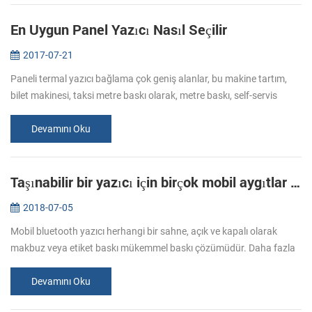
En Uygun Panel Yazıcı Nasıl Seçilir
2017-07-21
Paneli termal yazıcı bağlama çok geniş alanlar, bu makine tartım,
bilet makinesi, taksi metre baskı olarak, metre baskı, self-servis
baskı ve elektrikli alet vb. kayıt kullanılır. Süper pazarda alışve...
Devamını Oku
Taşınabilir bir yazıcı için birçok mobil aygıtlar bağlayabilirim?
2018-07-05
Mobil bluetooth yazıcı herhangi bir sahne, açık ve kapalı olarak
makbuz veya etiket baskı mükemmel baskı çözümüdür. Daha fazla
taşınabilirlik için her zaman çok popüler oldu. Herhangi bir yerde,
herha...
Devamını Oku