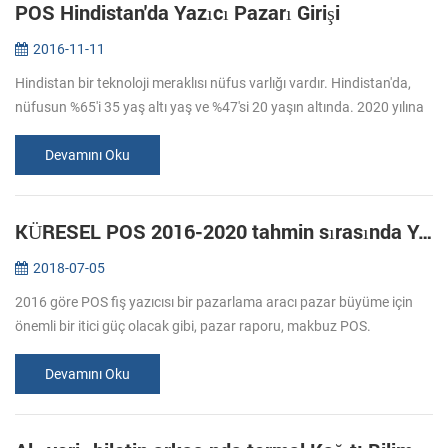
POS Hindistan'da Yazıcı Pazarı Girişi
2016-11-11
Hindistan bir teknoloji meraklısı nüfus varlığı vardır. Hindistan'da,
nüfusun %65'i 35 yaş altı yaş ve %47'si 20 yaşın altında. 2020 yılına
kadar, Hint nüfusunun yaş ortalaması 29 yıl olacak. Bu demog...
Devamını Oku
KÜRESEL POS 2016-2020 tahmin sırasında YAZICI PAZARI GİRİŞİ
2018-07-05
2016 göre POS fiş yazıcısı bir pazarlama aracı pazar büyüme için
önemli bir itici güç olacak gibi, pazar raporu, makbuz POS.
Perakende ve ağırlama sektörlerinde tüketiciler için kişiselleştirilmiş
ve ...
Devamını Oku