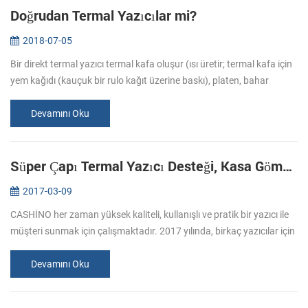
Doğrudan Termal Yazıcılar mi?
2018-07-05
Bir direkt termal yazıcı termal kafa oluşur (ısı üretir; termal kafa için
yem kağıdı (kauçuk bir rulo kağıt üzerine baskı), platen, bahar
(basınç uygular, thermosensitive kağıt temas için neden) ve ku...
Devamını Oku
Süper Çapı Termal Yazıcı Desteği, Kasa Gömülü
2017-03-09
CASHİNO her zaman yüksek kaliteli, kullanışlı ve pratik bir yazıcı ile
müşteri sunmak için çalışmaktadır. 2017 yılında, birkaç yazıcılar için
devam edeceğiz, bize dikkat ediniz. Mart ayında,-260 bu yı...
Devamını Oku