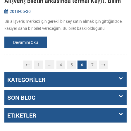
Alışveriş biletin arkasında termal Kağıt: Bilim
2018-05-30
Bir alışveriş merkezi için gerekli bir şey satın almak için gittiğinizde,
kasiyer sana bir bilet vereceğim. Bu bilet baskı olduğunu
düşündünüz mü? Genellikle baskı bakın, kağıdın özel alana transfer
m...
Devamını Oku
...
1
4
5
7
6
KATEGORILER
SON BLOG
ETIKETLER