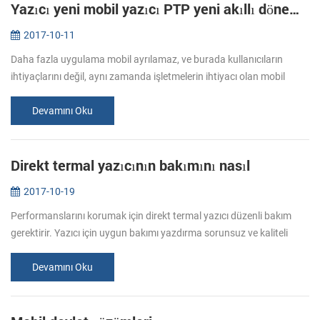
Yazıcı yeni mobil yazıcı PTP yeni akıllı dönemine girer-II/BT71 iyi bir seçim olacaktır.
2017-10-11
Daha fazla uygulama mobil ayrılamaz, ve burada kullanıcıların
ihtiyaçlarını değil, aynı zamanda işletmelerin ihtiyacı olan mobil
İnternet hızlı gelişimi ile, bulduk. Bu yüzden karşılamak için bu
taleb...
Devamını Oku
Direkt termal yazıcının bakımını nasıl
2017-10-19
Performanslarını korumak için direkt termal yazıcı düzenli bakım
gerektirir. Yazıcı için uygun bakımı yazdırma sorunsuz ve kaliteli
yazıcı sağlanması için çok önemlidir. Bazı kurallar baskı kalitesini...
Devamını Oku