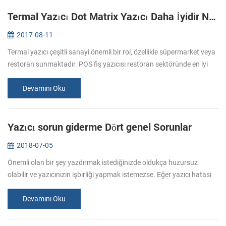
Termal Yazıcı Dot Matrix Yazıcı Daha İyidir Neden
2017-08-11
Termal yazıcı çeşitli sanayi önemli bir rol, özellikle süpermarket veya
restoran sunmaktadır. POS fiş yazıcısı restoran sektöründe en iyi
uygulama biridir. POS çoğu termal satır baskı yöntemi kullanın...
Devamını Oku
Yazıcı sorun giderme Dört genel Sorunlar
2018-07-05
Önemli olan bir şey yazdırmak istediğinizde oldukça huzursuz
olabilir ve yazıcınızın işbirliği yapmak istemezse. Eğer yazıcı hatası
karşılaşırsanız, yazıcı her zamanki gibi iş ve sorun gidermek değil ...
Devamını Oku