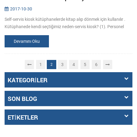
2017-10-30
Self-servis kiosk kütüphanelerde kitap alıp dönmek için kullanılır .
Kütüphanede kendi seçtiğimiz neden-servis kiosk? (1). Personel
masraflarından tasarruf. Kütüphane kitap ödünç ve iade sorumlu
perso...
Devamını Oku
1
3
4
5
6
2
KATEGORILER
SON BLOG
ETIKETLER