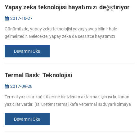
Yapay zeka teknolojisi hayatımızı değiştiriyor
2017-10-27
Günümüzde, yapay zeka teknolojisi yavaş yavaş bilinir hale
gelmektedir. Gelecekte, yapay zeka da sessizce hayatımızı
değiştirecek. Ne yapay zeka var? (AI, ayrıca makine zekası, MI)
yapay zeka makinele...
Devamını Oku
Termal Baskı Teknolojisi
2017-09-28
Termal yazıcılar kağıt üzerine bir izlenim aktarmak için ısı kullanan
yazıcılar vardır. (Isı üreten) termal kafa ve termal ısı duyarlı olmaya
kaplı olan) termal kağıt arasında doğrudan temas ile baskı...
Devamını Oku