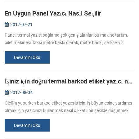
En Uygun Panel Yazıcı Nasıl Seçilir
2017-07-21
Paneli termal yazıcı bağlama çok geniş alanlar, bu makine tartım,
bilet makinesi, taksi metre baskı olarak, metre baskı, self-servis
baskı ve elektrikli alet vb. kayıt kullanılır. Süper pazarda alışve...
Devamını Oku
İşiniz için doğru termal barkod etiket yazıcı nasıl seçilir
2017-08-04
Ölçüm yaparken barkod etiket yazıcı iş için, iş büyümesine yardımcı
olmak için yazıcınızı kullanmak nasıl dikkatli bir şekilde düşünmek
gerekir. Tüm yazıcılar aynı tip olduğunu hatırlamak önemlidir. 1...
Devamını Oku