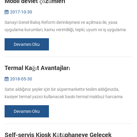
Mobil devlet çözümleri
2017-10-30
Sanayi Genel Bakış Reform derinleşmesi ve açılması ile, yasa
uygulama kurumları, kamu verimliliği, tepki, uyum ve iş uygulama
kapasitesi çalışmak için higherrequirements ortaya koymuştur.
Mobil ve aci...
Devamını Oku
Termal Kağıt Avantajları
2018-05-30
Satın aldığınız şeyler için bir süpermarkette teslim aldığınızda,
kasiyer termal yazıcı kullanacak baskı termal makbuz harcama
üzerinde daha iyi bir göz tutmak için. Bu makbuz, termal kağıt.
Termal ka...
Devamını Oku
Self-servis Kiosk Kütüphaneye Gelecek