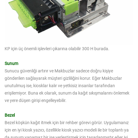
KP için üç önemli işlevleri çıkarına olabilir 300 H burada.
Sunum
Sunucu güvenliği artırır ve Makbuzlar sadece doğru kişiye
gönderilen sağlayarak müşteri gizliliğini korur. Eğer Makbuzlar
unutulmuş ise, kiosklar kalır ve yetkisiz insanlar tarafından
erişilemiyor. Buna ek olarak, sunum da kağıt sıkışmalarını önlemek
ve yere düşen girişi engelleyebilir.
Bezel
Bezel köşkün kağıt itmek için bir rehber görevi görür. Uygulamanız
için en iyi kiosk yazıcı, özellikle kiosk yazıcı modeli ile bir toplantı ya
da sunum yapamaz bir işe yerleştirmek için tasarlanmıştır eğer iyi