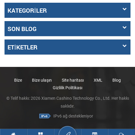
KATEGORILER
SON BLOG
ETIKETLER
Bize
Bize ulaşın
Site haritası
XML
Blog
Gizlilik Politikası
© Telif hakkı: 2026 Xiamen Cashino Technology Co., Ltd. Her hakkı
saklıdır.
IPv6 ağ destekleniyor