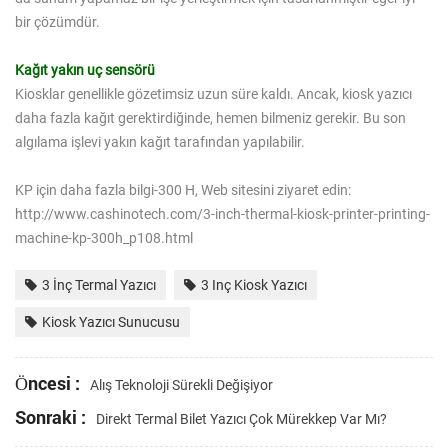
bir çözümdür.
Kağıt yakın uç sensörü
Kiosklar genellikle gözetimsiz uzun süre kaldı. Ancak, kiosk yazıcı
daha fazla kağıt gerektirdiğinde, hemen bilmeniz gerekir. Bu son
algılama işlevi yakın kağıt tarafından yapılabilir.
KP için daha fazla bilgi-300 H, Web sitesini ziyaret edin:
http://www.cashinotech.com/3-inch-thermal-kiosk-printer-printing-
machine-kp-300h_p108.html
3 İnç Termal Yazıcı
3 Inç Kiosk Yazıcı
Kiosk Yazıcı Sunucusu
Öncesi :
Alış Teknoloji Sürekli Değişiyor
Sonraki :
Direkt Termal Bilet Yazıcı Çok Mürekkep Var Mı?