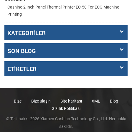
Cashino 2 Inch Panel Thermal Printer EC-50 For ECG Machine
Printing
KATEGORILER
SON BLOG
ETIKETLER
Bize
Bize ulaşın
Site haritası
XML
Blog
Gizlilik Politikası
© Telif hakkı: 2026 Xiamen Cashino Technology Co., Ltd. Her hakkı
saklıdır.