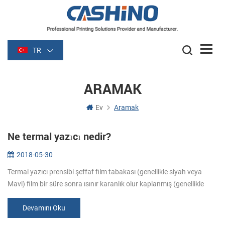
TR
ARAMAK
Ev
Aramak
Ne termal yazıcı nedir?
2018-05-30
Termal yazıcı prensibi şeffaf film tabakası (genellikle siyah veya
Mavi) film bir süre sonra ısınır karanlık olur kaplanmış (genellikle
kağıt) soluk malzemedir. Resim ısıtma oluşturduğu kimyasal reaks...
Devamını Oku