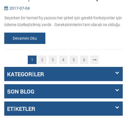
2017-07-04
Seçerken bir termal fiş yazıcısı her şirket için gerekli fonksiyonlar için
ödeme özelleştirilmiş vardır . Gereksinimlerini tam olarak ne olduğu
belli bu yüzden satın almadan önce, emin olun. 1. Ne yaz...
Devamını Oku
2
3
4
5
6
1
KATEGORILER
SON BLOG
ETIKETLER