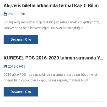
Alışveriş biletin arkasında termal Kağıt: Bilim
2018-05-30
Bir alışveriş merkezi için gerekli bir şey satın almak için gittiğinizde,
kasiyer sana bir bilet vereceğim. Bu bilet baskı olduğunu
düşündünüz mü? Genellikle baskı bakın, kağıdın özel alana transfer
m...
Devamını Oku
KÜRESEL POS 2016-2020 tahmin sırasında YAZICI PAZARI GİRİŞİ
2018-07-05
2016 göre POS fiş yazıcısı bir pazarlama aracı pazar büyüme için
önemli bir itici güç olacak gibi, pazar raporu, makbuz POS.
Perakende ve ağırlama sektörlerinde tüketiciler için kişiselleştirilmiş
ve ...
Devamını Oku