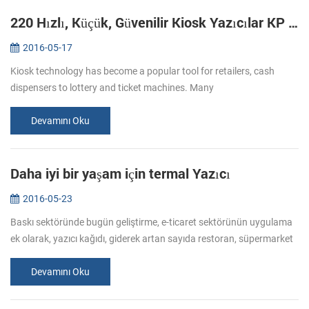
220 Hızlı, Küçük, Güvenilir Kiosk Yazıcılar KP YENİ Başlat:
2016-05-17
Kiosk technology has become a popular tool for retailers, cash
dispensers to lottery and ticket machines. Many
telecommunications providers and other organizations that hope to
make their customers’ e...
Devamını Oku
Daha iyi bir yaşam için termal Yazıcı
2016-05-23
Baskı sektöründe bugün geliştirme, e-ticaret sektörünün uygulama
ek olarak, yazıcı kağıdı, giderek artan sayıda restoran, süpermarket
taşındı. Kullanıcılar ve tüketiciler için aynı zamanda kolaylık ge...
Devamını Oku