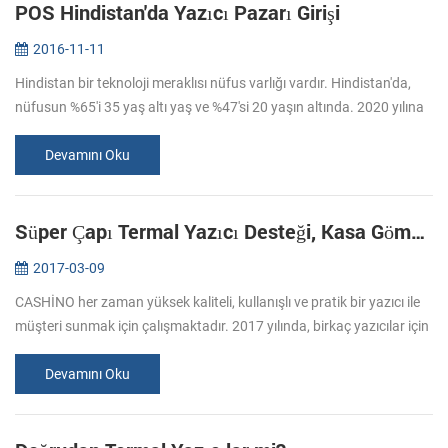
POS Hindistan'da Yazıcı Pazarı Girişi
2016-11-11
Hindistan bir teknoloji meraklısı nüfus varlığı vardır. Hindistan'da,
nüfusun %65'i 35 yaş altı yaş ve %47'si 20 yaşın altında. 2020 yılına
kadar, Hint nüfusunun yaş ortalaması 29 yıl olacak. Bu demog...
Devamını Oku
Süper Çapı Termal Yazıcı Desteği, Kasa Gömülü
2017-03-09
CASHİNO her zaman yüksek kaliteli, kullanışlı ve pratik bir yazıcı ile
müşteri sunmak için çalışmaktadır. 2017 yılında, birkaç yazıcılar için
devam edeceğiz, bize dikkat ediniz. Mart ayında,-260 bu yı...
Devamını Oku