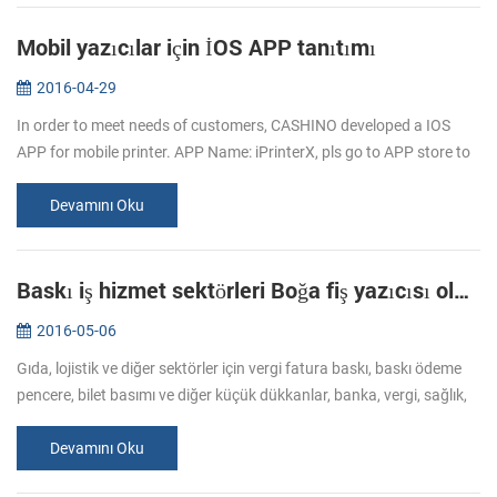
Mobil yazıcılar için İOS APP tanıtımı
2016-04-29
In order to meet needs of customers, CASHINO developed a IOS
APP for mobile printer. APP Name: iPrinterX, pls go to APP store to
download. APP Operations Guide: 1.Download APP from APP
store. 2.Click ...
Devamını Oku
Baskı iş hizmet sektörleri Boğa fiş yazıcısı olan talep arttı
2016-05-06
Gıda, lojistik ve diğer sektörler için vergi fatura baskı, baskı ödeme
pencere, bilet basımı ve diğer küçük dükkanlar, banka, vergi, sağlık,
bilet baskı iş daha olmuştur. Çeşitli sektörlerde kredi kar...
Devamını Oku