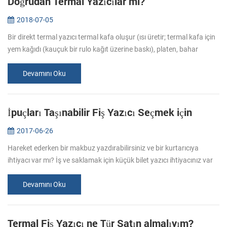
Doğrudan Termal Yazıcılar mi?
2018-07-05
Bir direkt termal yazıcı termal kafa oluşur (ısı üretir; termal kafa için
yem kağıdı (kauçuk bir rulo kağıt üzerine baskı), platen, bahar
(basınç uygular, thermosensitive kağıt temas için neden) ve ku...
Devamını Oku
İpuçları Taşınabilir Fiş Yazıcı Seçmek için
2017-06-26
Hareket ederken bir makbuz yazdırabilirsiniz ve bir kurtarıcıya
ihtiyacı var mı? İş ve saklamak için küçük bilet yazıcı ihtiyacınız var
mı? İş seyahati yukarıdaki durumlarda daha bağımsız yapmak için
...
Devamını Oku
Termal Fiş Yazıcı ne Tür Satın almalıyım?