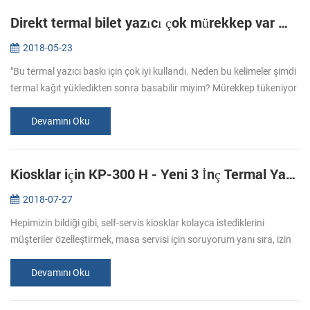
Direkt termal bilet yazıcı çok mürekkep var mı?
2018-05-23
"Bu termal yazıcı baskı için çok iyi kullandı. Neden bu kelimeler şimdi
termal kağıt yükledikten sonra basabilir miyim? Mürekkep tükeniyor
yazıcı var mı?" Bu soruyu cevaplamak için, daha direkt termal...
Devamını Oku
Kiosklar için KP-300 H - Yeni 3 İnç Termal Yazıcı Çözümleri
2018-07-27
Hepimizin bildiği gibi, self-servis kiosklar kolayca istediklerini
müşteriler özelleştirmek, masa servisi için soruyorum yanı sıra, izin
ver. İnsanlar yemek sipariş dokunmadan ürünler kullanarak daha ...
Devamını Oku