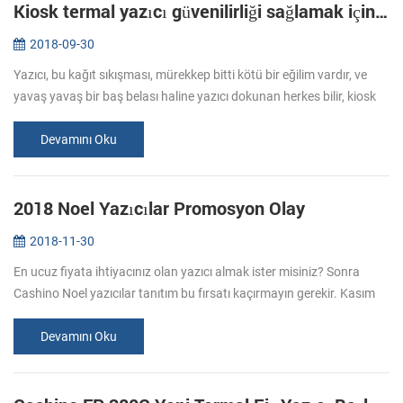
Kiosk termal yazıcı güvenilirliği sağlamak için nasıl?
2018-09-30
Yazıcı, bu kağıt sıkışması, mürekkep bitti kötü bir eğilim vardır, ve
yavaş yavaş bir baş belası haline yazıcı dokunan herkes bilir, kiosk
termal yazıcı bir istisna vardır, ancak bazı basit adımları t...
Devamını Oku
2018 Noel Yazıcılar Promosyon Olay
2018-11-30
En ucuz fiyata ihtiyacınız olan yazıcı almak ister misiniz? Sonra
Cashino Noel yazıcılar tanıtım bu fırsatı kaçırmayın gerekir. Kasım
Dan. Dec 20. 31 tüm yazıcıları ihtiyaçlarınız için Büyük indirimin...
Devamını Oku