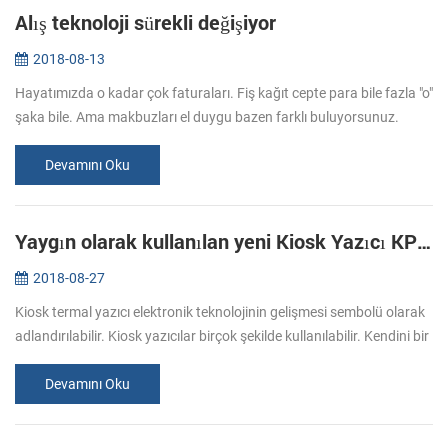
Alış teknoloji sürekli değişiyor
2018-08-13
Hayatımızda o kadar çok faturaları. Fiş kağıt cepte para bile fazla "o"
şaka bile. Ama makbuzları el duygu bazen farklı buluyorsunuz.
Sıradan bir kağıt hissi var, başka bir bilet daha yumuşak. Makbuz ...
Devamını Oku
Yaygın olarak kullanılan yeni Kiosk Yazıcı KP-300
2018-08-27
Kiosk termal yazıcı elektronik teknolojinin gelişmesi sembolü olarak
adlandırılabilir. Kiosk yazıcılar birçok şekilde kullanılabilir. Kendini bir
tür hizmet, ATM gibi. Baskı fotoğraflar, ödeme makbuzl...
Devamını Oku