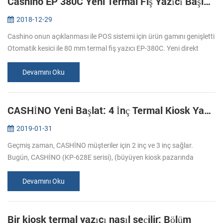
Cashino EP 380C Yeni Termal Fiş Yazıcı Başlattı
2018-12-29
Cashino onun açıklanması ile POS sistemi için ürün gamını genişletti
Otomatik kesici ile 80 mm termal fiş yazıcı EP-380C. Yeni direkt
termal yazıcı piyasaya bölgedeki varlığını pekiştirmek ve ürün por...
Devamını Oku
CASHİNO Yeni Başlat: 4 İnç Termal Kiosk Yazıcı
2019-01-31
Geçmiş zaman, CASHİNO müşteriler için 2 inç ve 3 inç sağlar.
Bugün, CASHİNO (KP-628E serisi), (büyüyen kiosk pazarında
şirketin sürdürme konusundaki kararlılığını bir parçası olarak 400
serisi termal ...
Devamını Oku
Bir kiosk termal yazıcı nasıl seçilir: Bölüm