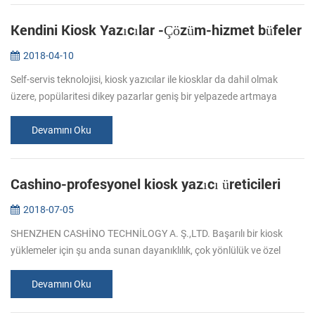
Kendini Kiosk Yazıcılar -Çözüm-hizmet büfeler
2018-04-10
Self-servis teknolojisi, kiosk yazıcılar ile kiosklar da dahil olmak
üzere, popülaritesi dikey pazarlar geniş bir yelpazede artmaya
devam ediyor. Her türlü perakendeciler, yanı sıra hızlı servis resto...
Devamını Oku
Cashino-profesyonel kiosk yazıcı üreticileri
2018-07-05
SHENZHEN CASHİNO TECHNİLOGY A. Ş.,LTD. Başarılı bir kiosk
yüklemeler için şu anda sunan dayanıklılık, çok yönlülük ve özel
baskı özellikleri gerekli kiosk yazıcıları üreticisi güzel kıyı kenti, Çin,
y...
Devamını Oku