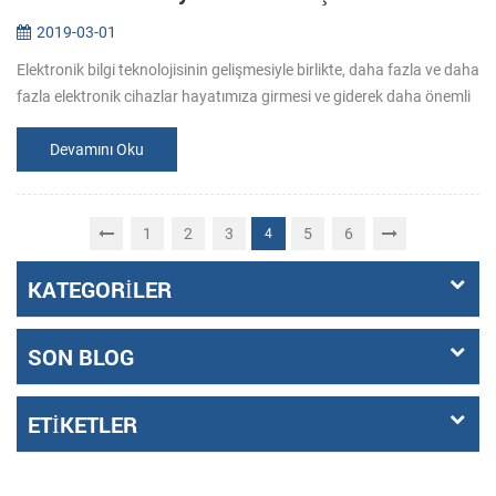
2019-03-01
Elektronik bilgi teknolojisinin gelişmesiyle birlikte, daha fazla ve daha
fazla elektronik cihazlar hayatımıza girmesi ve giderek daha önemli
bir rol oynamaktadır. Bunlar arasında, hizmet kendi kendin...
Devamını Oku
1
2
3
5
6
4
KATEGORILER
SON BLOG
ETIKETLER