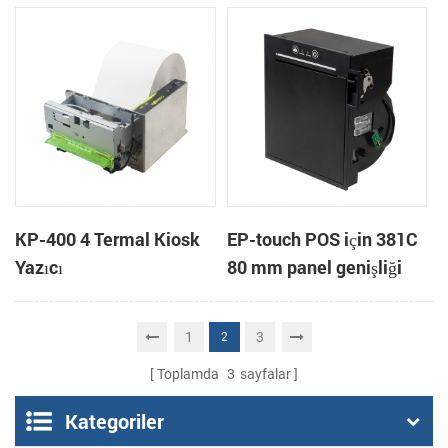
Yazıcı
bağlama
KP-400 4 Termal Kiosk
EP-touch POS için 381C
Yazıcı
80 mm panel genişliği
termal yazıcı terminal
1
3
2
Toplamda
3
sayfalar
Kategoriler