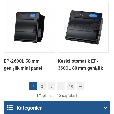
yazıcı
EP-260CL 58 mm
Kesici otomatik EP-
genişlik mini panel
360CL 80 mm genişlik
otomatik kesici termal
mini paneli termal yazıcı
yazıcı bağlama
...
2
3
10
1
Toplamda
10
sayfalar
Kategoriler