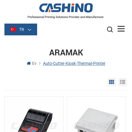
TR
ARAMAK
Ev
Auto-Cutter-Kiosk-Thermal-Printer
Grid Vie
Li