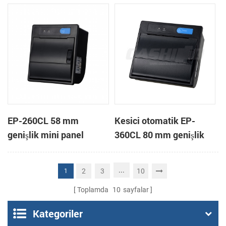
yazıcı
EP-260CL 58 mm
Kesici otomatik EP-
genişlik mini panel
360CL 80 mm genişlik
otomatik kesici termal
mini paneli termal yazıcı
yazıcı bağlama
...
2
3
10
1
Toplamda
10
sayfalar
Kategoriler