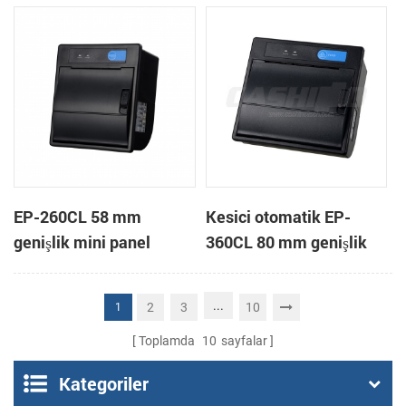
yazıcı
EP-260CL 58 mm
Kesici otomatik EP-
genişlik mini panel
360CL 80 mm genişlik
otomatik kesici termal
mini paneli termal yazıcı
yazıcı bağlama
...
2
3
10
1
Toplamda
10
sayfalar
Kategoriler