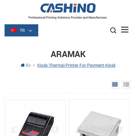
TR
ARAMAK
Ev
Kiosk-Thermal-Printer-For-Payment-Kiosk
Grid Vie
Li