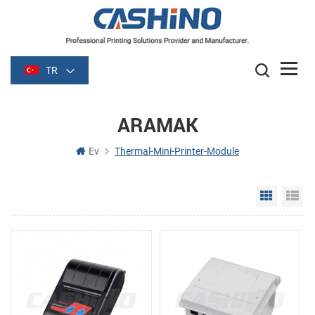
TR
ARAMAK
Ev
Thermal-Mini-Printer-Module
Grid Vie
Li