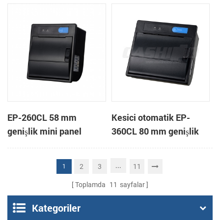
yazıcı
EP-260CL 58 mm
Kesici otomatik EP-
genişlik mini panel
360CL 80 mm genişlik
otomatik kesici termal
mini paneli termal yazıcı
yazıcı bağlama
...
2
3
11
1
Toplamda
11
sayfalar
Kategoriler